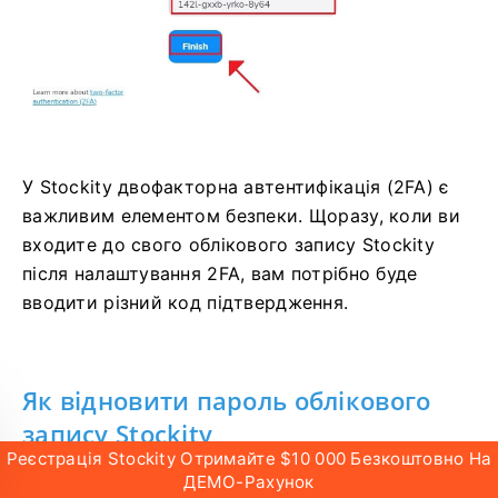
У Stockity двофакторна автентифікація (2FA) є
важливим елементом безпеки. Щоразу, коли ви
входите до свого облікового запису Stockity
після налаштування 2FA, вам потрібно буде
вводити різний код підтвердження.
Як відновити пароль облікового
запису Stockity
Реєстрація Stockity Отримайте $10 000 Безкоштовно На
ДЕМО-Рахунок
Втрата пароля та неможливість доступу до