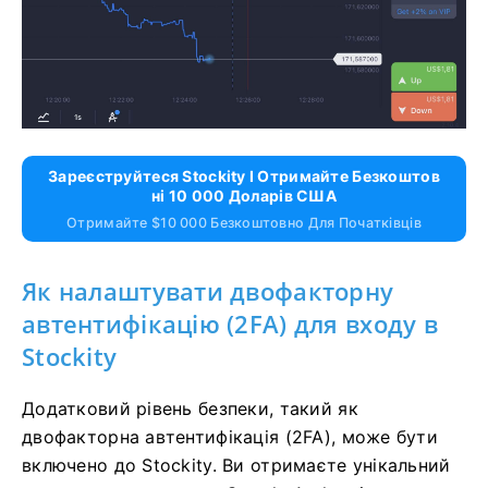
Зареєструйтеся Stockity І Отримайте Безкоштов
Ні 10 000 Доларів США
Отримайте $10 000 Безкоштовно Для Початківців
Як налаштувати двофакторну
автентифікацію (2FA) для входу в
Stockity
Додатковий рівень безпеки, такий як
двофакторна автентифікація (2FA), може бути
включено до Stockity. Ви отримаєте унікальний