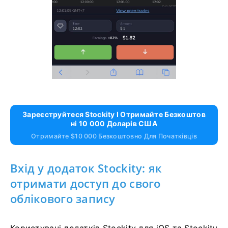
Зареєструйтеся Stockity І Отримайте Безкоштов
Ні 10 000 Доларів США
Отримайте $10 000 Безкоштовно Для Початківців
Вхід у додаток Stockity: як
отримати доступ до свого
облікового запису
Користувачі додатків Stockity для iOS та Stockity