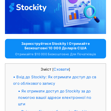
Зареєструйтеся Stockity І Отримайте
Безкоштовні 10 000 Доларів США
Отримайте $10 000 Безкоштовно Для Початківців
Зміст
Сховати
[
]
Вхід до Stockity: Як отримати доступ до св
ого облікового запису
Як отримати доступ до Stockity за до
помогою вашої адреси електронної по
шти