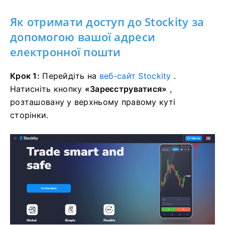
Як отримати доступ до Stockity за
допомогою вашої адреси
електронної пошти
Крок 1:
Перейдіть на
веб-сайт Stockity
.
Натисніть кнопку
«Зареєструватися»
,
розташовану у верхньому правому куті
сторінки.