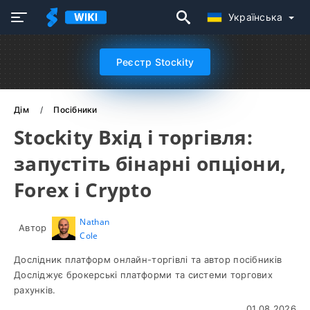
Українська
Реєстр Stockity
Дім
Посібники
Stockity Вхід і торгівля:
запустіть бінарні опціони,
Forex і Crypto
Nathan
Автор
Cole
Дослідник платформ онлайн-торгівлі та автор посібників
Досліджує брокерські платформи та системи торгових
рахунків.
01.08.2026