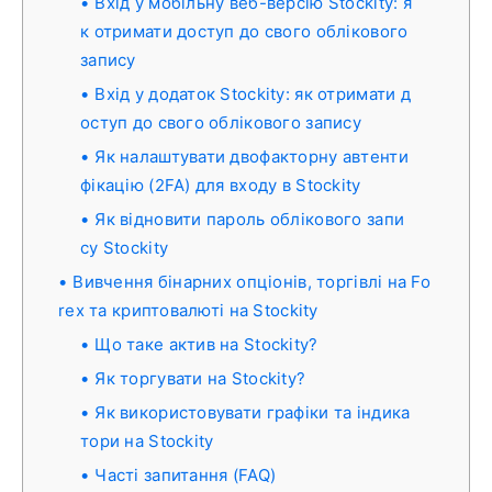
Вхід у мобільну веб-версію Stockity: я
к отримати доступ до свого облікового
запису
Вхід у додаток Stockity: як отримати д
оступ до свого облікового запису
Як налаштувати двофакторну автенти
фікацію (2FA) для входу в Stockity
Як відновити пароль облікового запи
су Stockity
Вивчення бінарних опціонів, торгівлі на Fo
rex та криптовалюті на Stockity
Що таке актив на Stockity?
Як торгувати на Stockity?
Як використовувати графіки та індика
тори на Stockity
Часті запитання (FAQ)