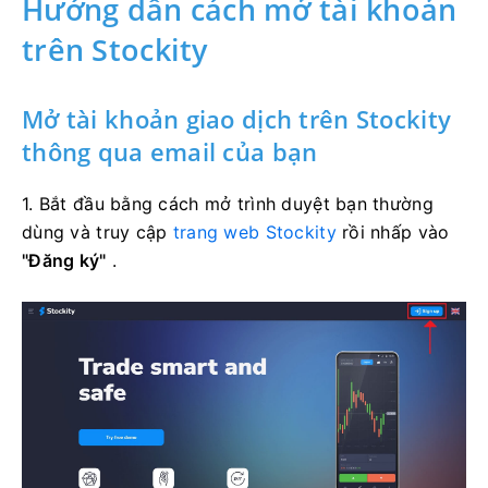
Hướng dẫn cách mở tài khoản
trên Stockity
Mở tài khoản giao dịch trên Stockity
thông qua email của bạn
1. Bắt đầu bằng cách mở trình duyệt bạn thường
dùng và truy cập
trang web Stockity
rồi nhấp vào
"Đăng ký"
.