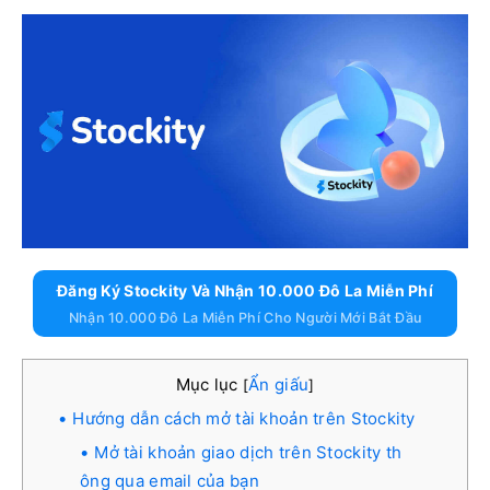
Đăng Ký Stockity Và Nhận 10.000 Đô La Miễn Phí
Nhận 10.000 Đô La Miễn Phí Cho Người Mới Bắt Đầu
Mục lục
Ẩn giấu
[
]
Hướng dẫn cách mở tài khoản trên Stockity
Mở tài khoản giao dịch trên Stockity th
ông qua email của bạn