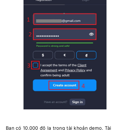
Bạn có 10.000 đô la trong tài khoản demo. Tài