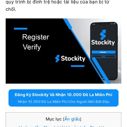
quy trình bị đình trệ hoặc tài liệu của bạn bị từ
chối.
Đăng Ký Stockity Và Nhận 10.000 Đô La Miễn Phí
Nhận 10.000 Đô La Miễn Phí Cho Người Mới Bắt Đầu
Mục lục
Ẩn giấu
[
]