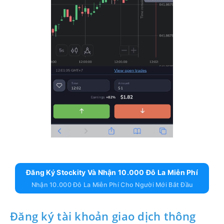
Đăng Ký Stockity Và Nhận 10.000 Đô La Miễn Phí
Nhận 10.000 Đô La Miễn Phí Cho Người Mới Bắt Đầu
Đăng ký tài khoản giao dịch thông