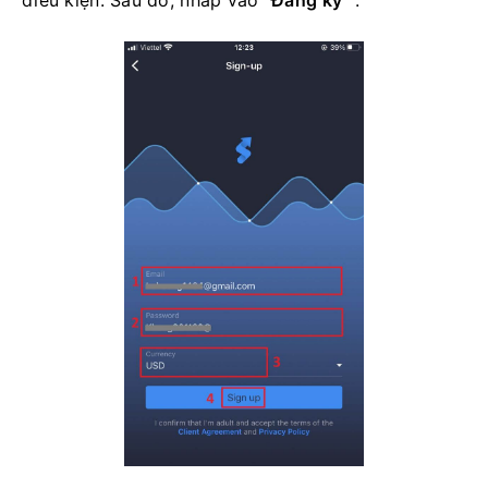
điều kiện. Sau đó, nhấp vào
"Đăng ký"
.