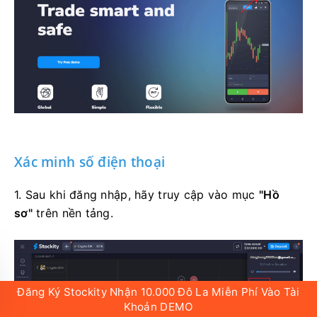
Xác minh số điện thoại
1. Sau khi đăng nhập, hãy truy cập vào mục
"Hồ
sơ"
trên nền tảng.
Đăng Ký Stockity Nhận 10.000 Đô La Miễn Phí Vào Tài
Khoản DEMO