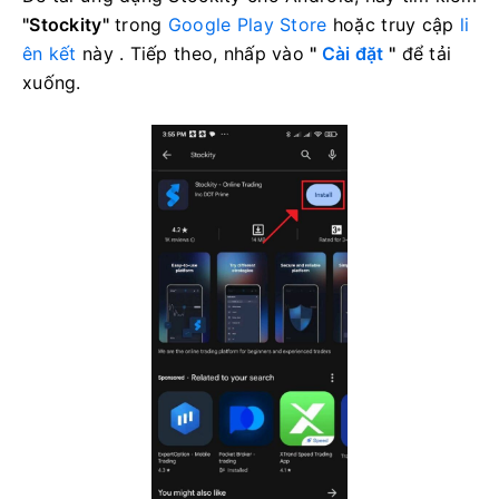
"Stockity"
trong
Google Play Store
hoặc truy cập
li
ên kết
này . Tiếp theo, nhấp vào
"
Cài đặt
"
để tải
xuống.