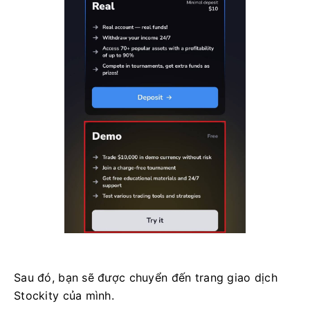
Sau đó, bạn sẽ được chuyển đến trang giao dịch
Stockity của mình.