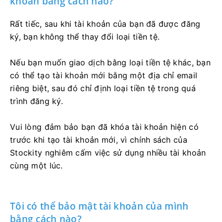
khoản bằng cách nào?
Rất tiếc, sau khi tài khoản của bạn đã được đăng
ký, bạn không thể thay đổi loại tiền tệ.
Nếu bạn muốn giao dịch bằng loại tiền tệ khác, bạn
có thể tạo tài khoản mới bằng một địa chỉ email
riêng biệt, sau đó chỉ định loại tiền tệ trong quá
trình đăng ký.
Vui lòng đảm bảo bạn đã khóa tài khoản hiện có
trước khi tạo tài khoản mới, vì chính sách của
Stockity nghiêm cấm việc sử dụng nhiều tài khoản
cùng một lúc.
Tôi có thể bảo mật tài khoản của mình
bằng cách nào?