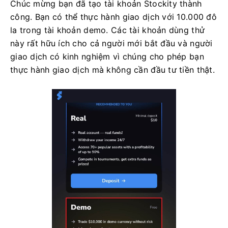
Chúc mừng bạn đã tạo tài khoản Stockity thành
công. Bạn có thể thực hành giao dịch với 10.000 đô
la trong tài khoản demo. Các tài khoản dùng thử
này rất hữu ích cho cả người mới bắt đầu và người
giao dịch có kinh nghiệm vì chúng cho phép bạn
thực hành giao dịch mà không cần đầu tư tiền thật.