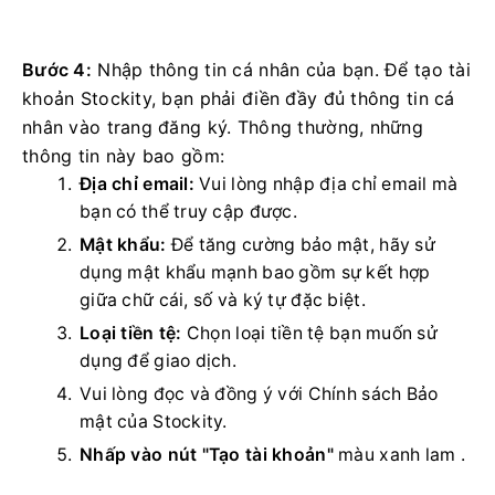
Bước 4:
Nhập thông tin cá nhân của bạn. Để tạo tài
khoản Stockity, bạn phải điền đầy đủ thông tin cá
nhân vào trang đăng ký. Thông thường, những
thông tin này bao gồm:
Địa chỉ email:
Vui lòng nhập địa chỉ email mà
bạn có thể truy cập được.
Mật khẩu:
Để tăng cường bảo mật, hãy sử
dụng mật khẩu mạnh bao gồm sự kết hợp
giữa chữ cái, số và ký tự đặc biệt.
Loại tiền tệ:
Chọn loại tiền tệ bạn muốn sử
dụng để giao dịch.
Vui lòng đọc và đồng ý với Chính sách Bảo
mật của Stockity.
Nhấp vào nút "Tạo tài khoản"
màu xanh lam
.