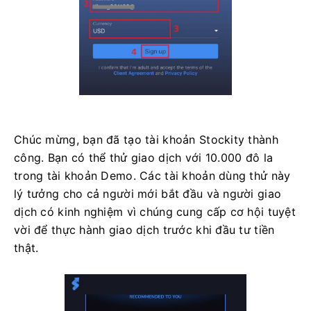
Chúc mừng, bạn đã tạo tài khoản Stockity thành
công. Bạn có thể thử giao dịch với 10.000 đô la
trong tài khoản Demo. Các tài khoản dùng thử này
lý tưởng cho cả người mới bắt đầu và người giao
dịch có kinh nghiệm vì chúng cung cấp cơ hội tuyệt
vời để thực hành giao dịch trước khi đầu tư tiền
thật.