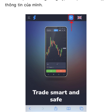
thông tin của mình.