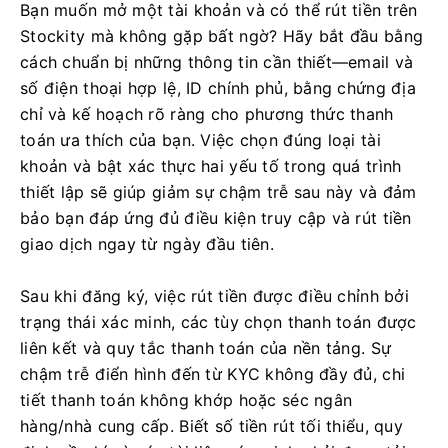
Bạn muốn mở một tài khoản và có thể rút tiền trên
Stockity mà không gặp bất ngờ? Hãy bắt đầu bằng
cách chuẩn bị những thông tin cần thiết—email và
số điện thoại hợp lệ, ID chính phủ, bằng chứng địa
chỉ và kế hoạch rõ ràng cho phương thức thanh
toán ưa thích của bạn. Việc chọn đúng loại tài
khoản và bật xác thực hai yếu tố trong quá trình
thiết lập sẽ giúp giảm sự chậm trễ sau này và đảm
bảo bạn đáp ứng đủ điều kiện truy cập và rút tiền
giao dịch ngay từ ngày đầu tiên.
Sau khi đăng ký, việc rút tiền được điều chỉnh bởi
trạng thái xác minh, các tùy chọn thanh toán được
liên kết và quy tắc thanh toán của nền tảng. Sự
chậm trễ điển hình đến từ KYC không đầy đủ, chi
tiết thanh toán không khớp hoặc séc ngân
hàng/nhà cung cấp. Biết số tiền rút tối thiểu, quy