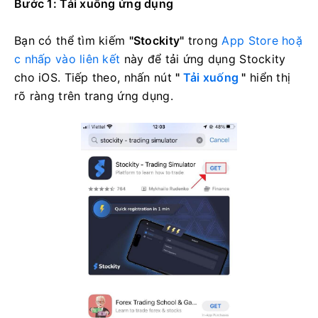
Bước 1: Tải xuống ứng dụng
Bạn có thể tìm kiếm
"Stockity"
trong
App Store hoặ
c nhấp vào
liên kết
này
để tải ứng dụng Stockity
cho iOS. Tiếp theo, nhấn nút
"
Tải xuống
"
hiển thị
rõ ràng trên trang ứng dụng.