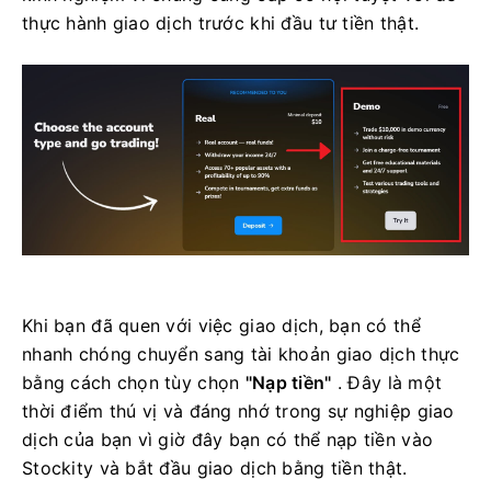
thực hành giao dịch trước khi đầu tư tiền thật.
Khi bạn đã quen với việc giao dịch, bạn có thể
nhanh chóng chuyển sang tài khoản giao dịch thực
bằng cách chọn tùy chọn
"Nạp tiền"
. Đây là một
thời điểm thú vị và đáng nhớ trong sự nghiệp giao
dịch của bạn vì giờ đây bạn có thể nạp tiền vào
Stockity và bắt đầu giao dịch bằng tiền thật.