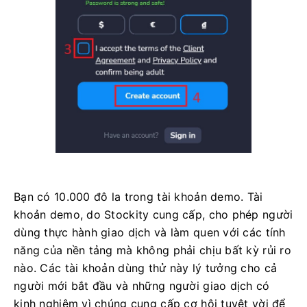
Bạn có 10.000 đô la trong tài khoản demo. Tài
khoản demo, do Stockity cung cấp, cho phép người
dùng thực hành giao dịch và làm quen với các tính
năng của nền tảng mà không phải chịu bất kỳ rủi ro
nào. Các tài khoản dùng thử này lý tưởng cho cả
người mới bắt đầu và những người giao dịch có
kinh nghiệm vì chúng cung cấp cơ hội tuyệt vời để