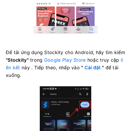
Để tải ứng dụng Stockity cho Android, hãy tìm kiếm
"Stockity"
trong
Google Play Store
hoặc truy cập
li
ên kết
này . Tiếp theo, nhấp vào
"
Cài đặt
"
để tải
xuống.