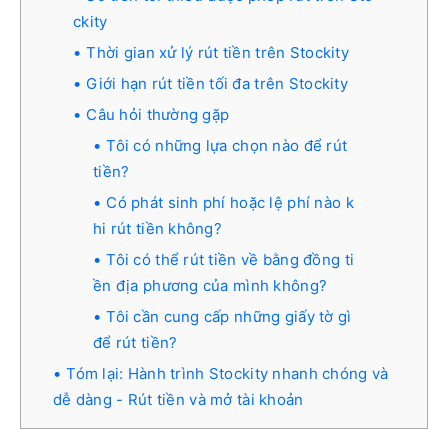
ckity
Thời gian xử lý rút tiền trên Stockity
Giới hạn rút tiền tối đa trên Stockity
Câu hỏi thường gặp
Tôi có những lựa chọn nào để rút
tiền?
Có phát sinh phí hoặc lệ phí nào k
hi rút tiền không?
Tôi có thể rút tiền về bằng đồng ti
ền địa phương của mình không?
Tôi cần cung cấp những giấy tờ gì
để rút tiền?
Tóm lại: Hành trình Stockity nhanh chóng và
dễ dàng - Rút tiền và mở tài khoản