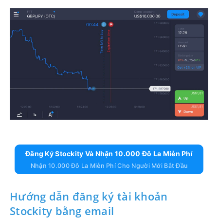
Đăng Ký Stockity Và Nhận 10.000 Đô La Miễn Phí
Nhận 10.000 Đô La Miễn Phí Cho Người Mới Bắt Đầu
Hướng dẫn đăng ký tài khoản
Stockity bằng email