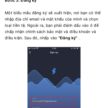
Bước 3: Đăng ký
Một biểu mẫu đăng ký sẽ xuất hiện, nơi bạn có thể
nhập địa chỉ email và mật khẩu của mình và chọn
loại tiền tệ. Ngoài ra, bạn phải đánh dấu vào ô để
chấp nhận chính sách bảo mật và điều khoản và
điều kiện. Sau đó, nhấp vào
"Đăng ký"
.