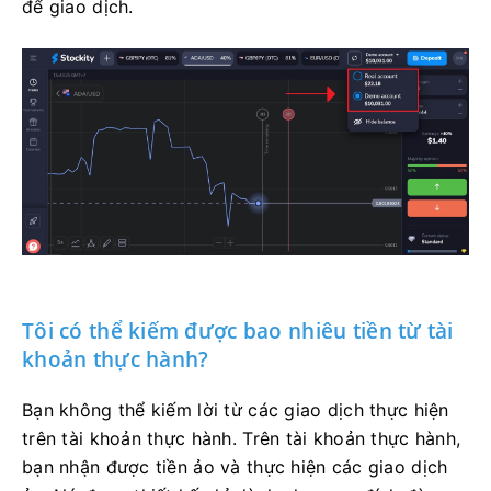
để giao dịch.
Tôi có thể kiếm được bao nhiêu tiền từ tài
khoản thực hành?
Bạn không thể kiếm lời từ các giao dịch thực hiện
trên tài khoản thực hành. Trên tài khoản thực hành,
bạn nhận được tiền ảo và thực hiện các giao dịch