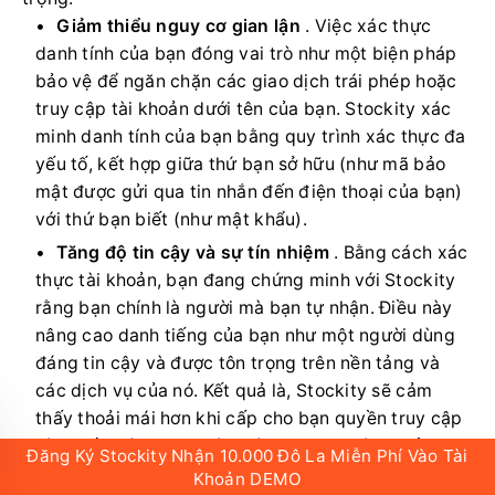
Giảm thiểu nguy cơ gian lận
. Việc xác thực
danh tính của bạn đóng vai trò như một biện pháp
bảo vệ để ngăn chặn các giao dịch trái phép hoặc
truy cập tài khoản dưới tên của bạn. Stockity xác
minh danh tính của bạn bằng quy trình xác thực đa
yếu tố, kết hợp giữa thứ bạn sở hữu (như mã bảo
mật được gửi qua tin nhắn đến điện thoại của bạn)
với thứ bạn biết (như mật khẩu).
Tăng độ tin cậy và sự tín nhiệm
. Bằng cách xác
thực tài khoản, bạn đang chứng minh với Stockity
rằng bạn chính là người mà bạn tự nhận. Điều này
nâng cao danh tiếng của bạn như một người dùng
đáng tin cậy và được tôn trọng trên nền tảng và
các dịch vụ của nó. Kết quả là, Stockity sẽ cảm
thấy thoải mái hơn khi cấp cho bạn quyền truy cập
vào nhiều tính năng và lợi ích hơn cho tài khoản.
Đăng Ký Stockity Nhận 10.000 Đô La Miễn Phí Vào Tài
Khoản DEMO