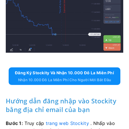
Đăng Ký Stockity Và Nhận 10.000 Đô La Miễn Phí
Nhận 10.000 Đô La Miễn Phí Cho Người Mới Bắt Đầu
Hướng dẫn đăng nhập vào Stockity
bằng địa chỉ email của bạn
Bước 1:
Truy cập
trang web Stockity
. Nhấp vào