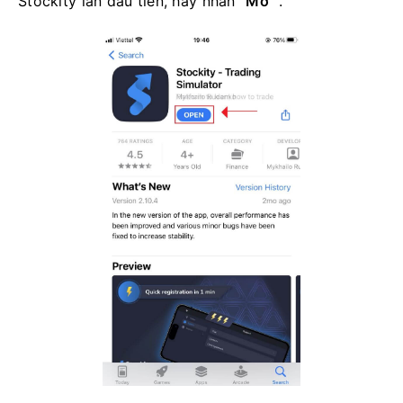
Stockity lần đầu tiên, hãy nhấn
"Mở"
.