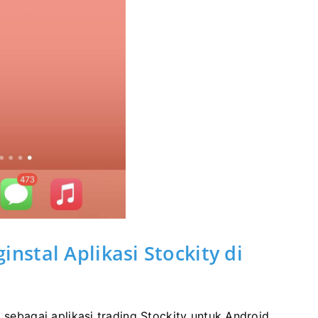
stal Aplikasi Stockity di
 sebagai aplikasi trading Stockity untuk Android.