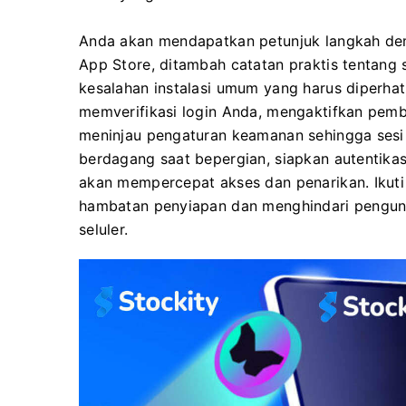
Anda akan mendapatkan petunjuk langkah dem
App Store, ditambah catatan praktis tentang
kesalahan instalasi umum yang harus diperhati
memverifikasi login Anda, mengaktifkan pemba
meninjau pengaturan keamanan sehingga sesi s
berdagang saat bepergian, siapkan autentikas
akan mempercepat akses dan penarikan. Ikuti
hambatan penyiapan dan menghindari pengund
seluler.