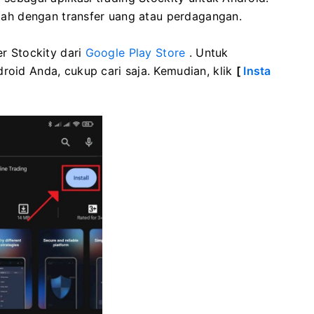
salah dengan transfer uang atau perdagangan.
er Stockity dari
Google Play Store
. Untuk
roid Anda, cukup cari saja. Kemudian, klik
[
Insta