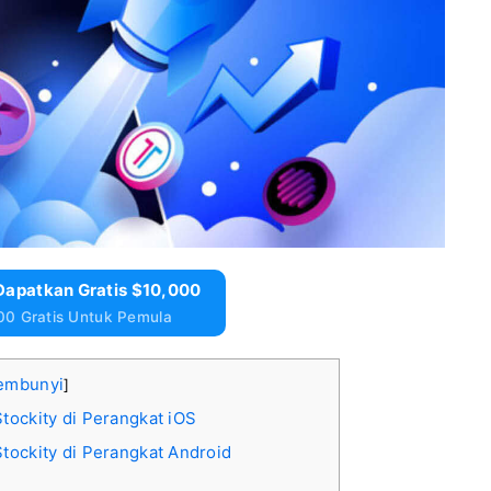
 Dapatkan Gratis $10,000
0 Gratis Untuk Pemula
embunyi
]
tockity di Perangkat iOS
tockity di Perangkat Android