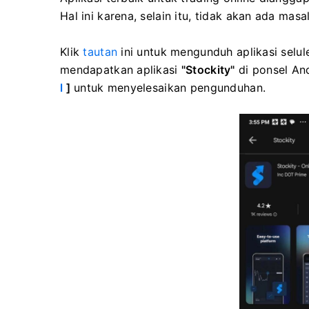
Hal ini karena, selain itu, tidak akan ada ma
Klik
tautan
ini untuk mengunduh aplikasi selul
mendapatkan aplikasi
"Stockity"
di ponsel And
l
]
untuk menyelesaikan pengunduhan.